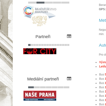
Beran
GPS:
Met
Nejp
min.
Partneři
Aut
Pro d
Výst
Letň
Bus
Mediální partneři
Bus
Bus
Bus
Bus
Bus
Bus
Bus