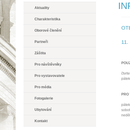
IN
Aktuality
Charakteristika
OT
Oborové členění
11.
Partneři
Záštita
POU
Pro návštěvníky
čtvrt
Pro vystavovatele
pátek
Pro média
PRO
Fotogalerie
pátek
Ubytování
sobot
neděl
Kontakt