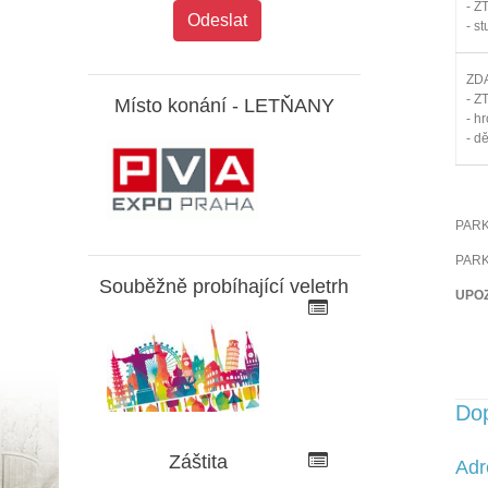
- Z
- s
ZD
- Z
Místo konání -
LETŇANY
- h
- d
PARK
PARK
Souběžně probíhající veletrh
UPOZO
Do
Záštita
Adr