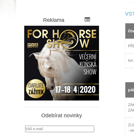
VS
Reklama
čt
PŘE
NA 
pá
ZÁ
ZÁ
Odebírat novinky
ZL
- s