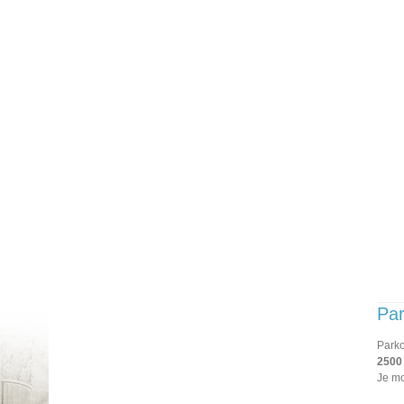
Par
Parko
2500
Je mo